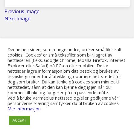
Previous Image
Next Image
Denne nettsiden, som mange andre, bruker små filer kalt
cookies. 'Cookies' er små tekstfiler som blir lagret av
© 2017-2025 Tekoda Norway AS
nettleseren (f.eks. Google Chrome, Mozilla Firefox, Internet
Explorer eller Safari) på PC-en eller mobilen. De lar
nettsider lagre informasjon om ditt besøk og brukes av
tekniske grunner for å utvikle og optimere nettstedet for
deg som bruker. Du kan tenke på cookies som minnet til
nettstedet, sånn at den kan kjenne deg igjen når du
kommer tilbake og fungerer på en passende måte.
Ved å bruke Varmeplus nettsted og/eller godkjenne vår
personvernerklæring samtykker du til bruken av cookies.
Mer informasjon
ACCEPT