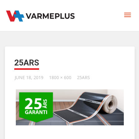
25ARS
JUNE 18, 2019
1800 × 600
25ARS